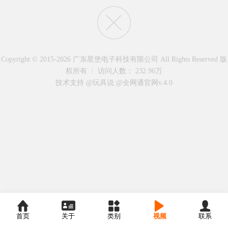
Copyright © 2015-2026 广东星堡电子科技有限公司 All Rights Reserved 版
权所有
访问人数： 232.96万
技术支持 @玩具说
@全网通官网v.4.0
首页
关于
类别
视频
联系