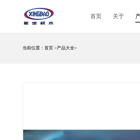
首页
关于
当前位置：
首页
>
产品大全
>