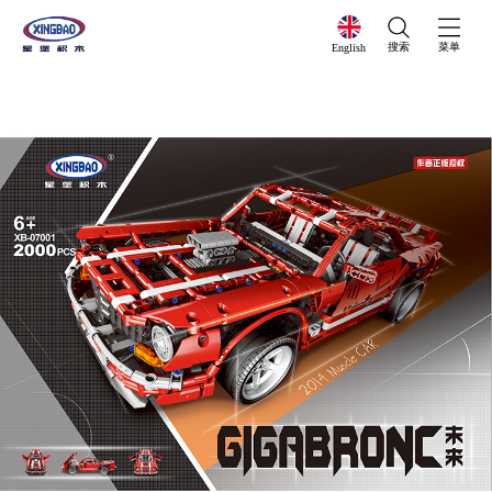
搜索
菜单
English