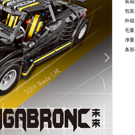
装箱
包装规
外箱规
毛重
净重：
条形码