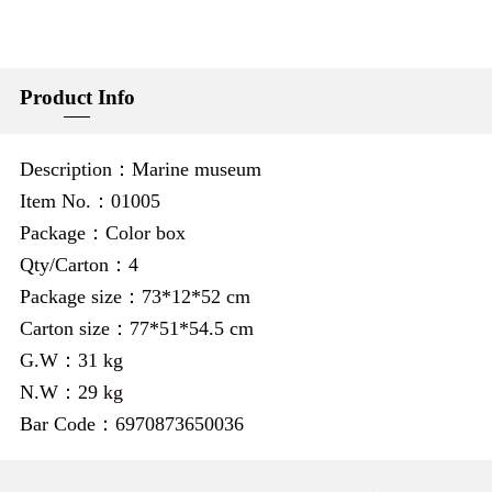
Product Info
Description：Marine museum
Item No.：01005
Package：Color box
Qty/Carton：4
Package size：73*12*52 cm
Carton size：77*51*54.5 cm
G.W：31 kg
N.W：29 kg
Bar Code：6970873650036