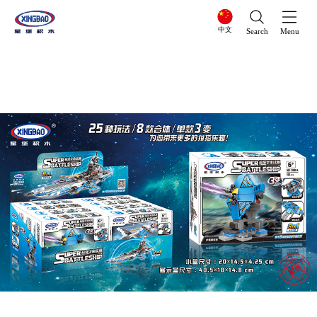
中文
Search
Menu